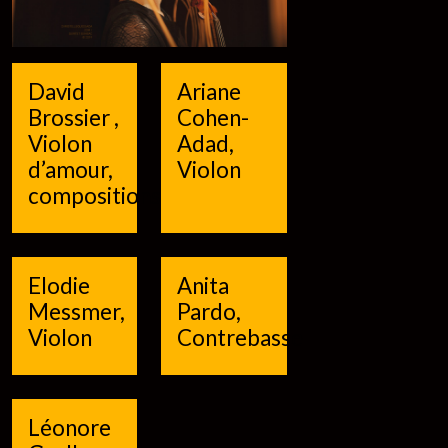
David
Ariane
Brossier ,
Cohen-
Violon
Adad,
d’amour,
Violon
compositions
Elodie
Anita
Messmer,
Pardo,
Violon
Contrebasse
Léonore